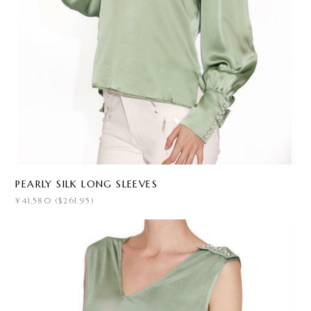
PEARLY SILK LONG SLEEVES
¥41,580 ($261.95)