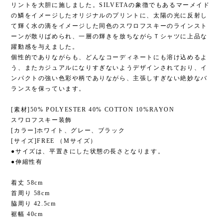
リントを大胆に施しました。SILVETAの象徴でもあるマーメイド
の鱗をイメージしたオリジナルのプリントに、太陽の光に反射し
て輝く水の滴をイメージした同色のスワロフスキーのラインスト
ーンが散りばめられ、一層の輝きを放ちながらＴシャツに上品な
躍動感を与えました。
個性的でありながらも、どんなコーディネートにも溶け込めるよ
う、またカジュアルになりすぎないようデザインされており、イ
ンパクトの強い色彩や柄でありながら、主張しすぎない絶妙なバ
ランスを保っています。
[素材]50% POLYESTER 40% COTTON 10%RAYON
スワロフスキー装飾
[カラー]ホワイト、グレー、ブラック
[サイズ]FREE （Mサイズ）
●サイズは、平置きにした状態の長さとなります。
●伸縮性有
着丈 58cm
首周り 58cm
脇周り 42.5cm
裾幅 40cm