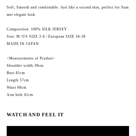
Soft, Smooth and comfortable. Just like a second skin, perfect for Sum
mer elegant look.
Composition: 100% SILK JERSEY
Size: M /US SIZE 2-6 / European SIZE 34-38
MADE IN JAPAN
<Measurements of Product>
Shoulder width 39cm
Bust 81cm
Length 57cm
Waist 68cm
Arm hole 41cm
WATCH AND FEEL IT