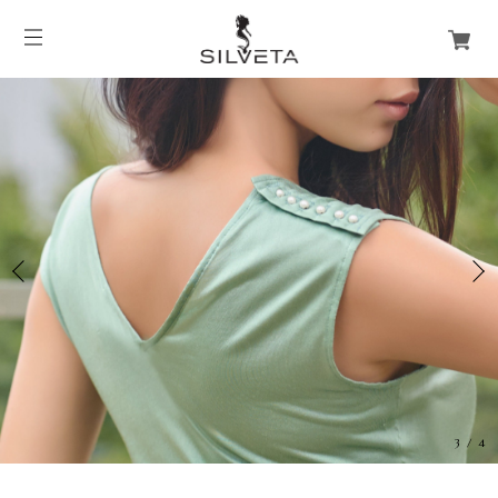
3
/
4