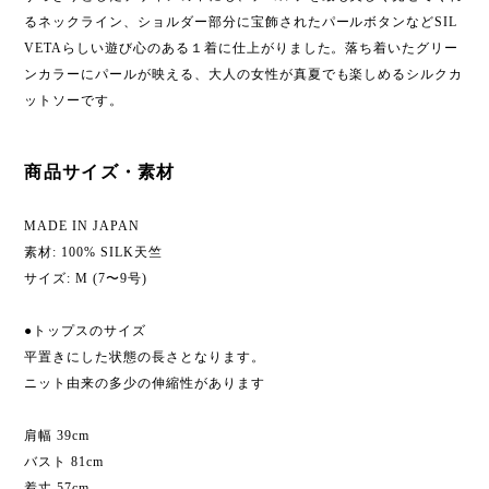
るネックライン、ショルダー部分に宝飾されたパールボタンなどSIL
VETAらしい遊び心のある１着に仕上がりました。落ち着いたグリー
ンカラーにパールが映える、大人の女性が真夏でも楽しめるシルクカ
ットソーです。
商品サイズ・素材
MADE IN JAPAN
素材: 100% SILK天竺
サイズ: M (7〜9号)
●トップスのサイズ
平置きにした状態の長さとなります。
ニット由来の多少の伸縮性があります
肩幅 39cm
バスト 81cm
着丈 57cm