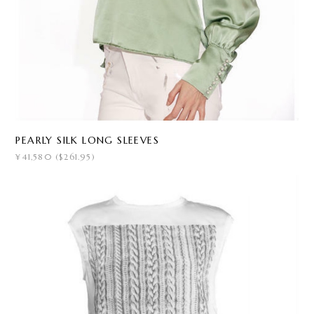
PEARLY SILK LONG SLEEVES
¥41,580 ($261.95)