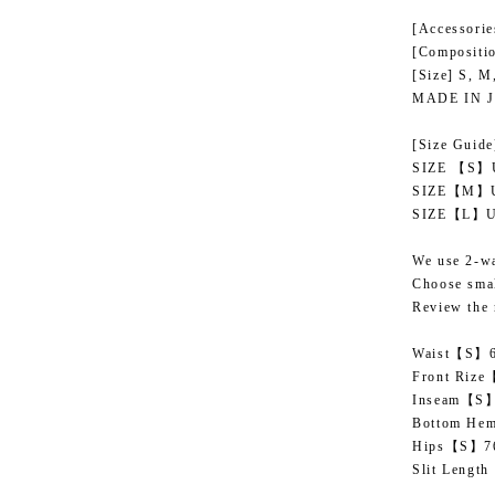
[Accessori
[Compositi
[Size] S, M
MADE IN 
[Size Guide
SIZE 【S】US
SIZE【M】US
SIZE【L】US 
We use 2-wa
Choose small
Review the 
Waist【S】
Front Ri
Inseam【
Bottom H
Hips【S】
Slit Leng