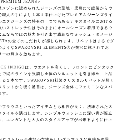
 PREMIUM JEANS＞
級メゾンに認められたジーンズの聖地・児島にて縫製からウ
で職人の手により１本１本仕上げたプレミアムジーンズライ
ルエタジーンズの特有の一つでもあるテキスタイルにおける
強いストレッチ性はそのままにオールシーズン着用できるウ
ニムならではの魅力を引き出す繊細なウォッシュ・ダメージ
LVETAの全てのこだわりが感じられます。リベットはまるでダ
ようなSWAROVSKI ELEMENTSⓇが贅沢に施されてお
リーの輝きを放ちます。
 TUCK INDIGOは、ウエストを高くし、フロントにピンタック
とで縦のラインを強調し全体のシルエットを引き締め、上品
える１本です。SWAROVSKI社製クリスタルリベットが輝く
スリットから覗く足首は、ジーンズ全体にフェミニンなスパ
ます。
やブラウスといったアイテムとも相性が良く、洗練された大
スタイルを演出します。シンプルウォッシュに深い青が際立
GOは、エレガントな大人のスタイルアップが出来るように仕上
柔らかなストレッチ生地が女性らしいグラマラスな曲線を強調