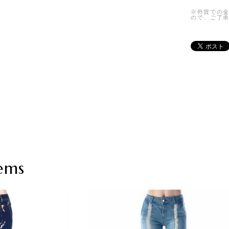
※外貨での
ので、ご了
ems