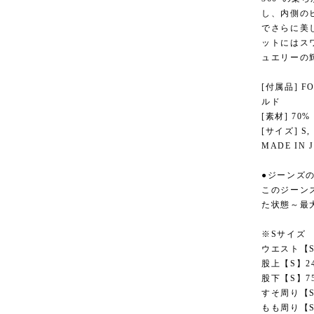
し、内側の
でさらに美
ットにはス
ュエリーの
[付属品] 
ルド
[素材] 70% c
[サイズ] S,
MADE IN 
●ジーンズ
このジーン
た状態～最
※Sサイズ 
ウエスト【S】
股上【S】24
股下【S】75
すそ周り【S】
もも周り【S】