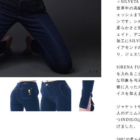
＜SILVETA
世界中の高
ォッシュま
ンです。シ
柔らかさと
ェイト、デ
加工にSI
イアモンドの
り、ジュエ
SIRENA
2
/
6
を入れるこ
な印象を与
裾に入った
イスを加え
ジャケット
人のデニム
つINDI
げました。
360°の