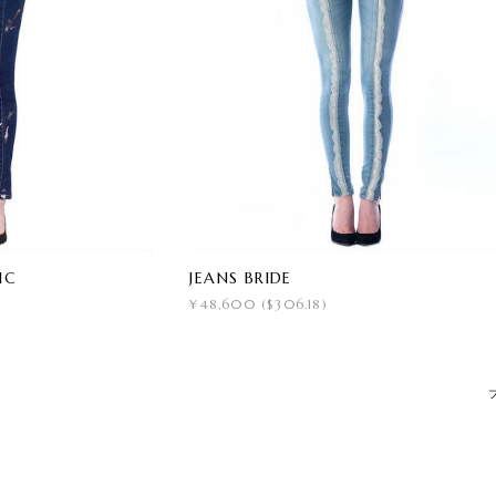
IC
JEANS BRIDE
¥48,600 ($306.18)