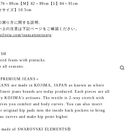
6～89cm【M】82～89cm【L】84～91cm
サイズ】10.5cm
の測り方に関する説明、
い上の注意は下記ページをご確認ください。
silveta.com/jeansattentionjp
ISH
ared Jeans with pintucks.
r all seasons.
 PREMIUM JEANS＞
ANS are made in KOJIMA, JAPAN as known as where
finest jeans brands are today produced. Each pieces are all
y KOJIMA's artisans. The textile is 2-way stretch with
gives you comfort and body curves. You can also insert
original hip pads into the inside back pockets to bring
us curves and make hip point higher.
e made of SWAROVSKI ELEMENTSⓇ