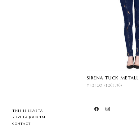
SIRENA TUCK METALL
¥42,120 ($265.36)
THIS IS SILVETA
SILVETA JOURNAL
CONTACT