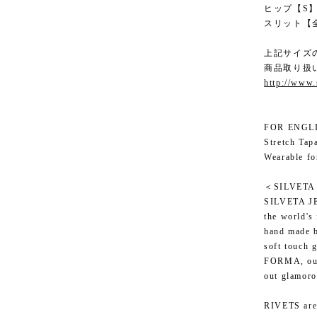
ヒップ【S】7
スリット【全
上記サイズ
商品取り扱
http://www.
FOR ENGL
Stretch Tap
Wearable fo
＜SILVETA
SILVETA JE
the world's 
hand made b
soft touch 
FORMA, our 
out glamoro
RIVETS ar