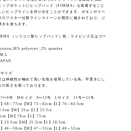
ヒップポケットにヒップパッド（FORMA）を装着すること
しいヒップラインを作り出すことができます。ボタンやリベ
ワロフスキー社製ラインストーンが贅沢に施されており、ジ
輝きを放ちます。
FORMA （シリコン製ヒップパッド）色：ラメピンク又はゴー
otton,28% polyester ,2% spandex
 M,L
JAPAN
のサイズ
ズは伸縮性が極めて高い生地を使用している為、平置きにし
大の長さを測っております。
7〜9号 Mサイズ 9〜11号 Lサイズ 11号〜13号
68～77cm【M】73～82cm【L】76～84.5cm
.5cm【M】25㎝【L】25.5㎝
cm【M】76㎝【L】77cm
23.5cm【M】25.5cm【L】28.5cm
46～50cm【M】47～51cm【L】48～52cm