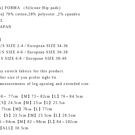
es] FORMA （Silicone Hip pads)
on] 70% cotton,28% polyester ,2% spandex
,L
JAPAN
]
 SIZE 2-4 / European SIZE 34-36
 SIZE 4-6 / European SIZE 36-38
SIZE 6-8 / European SIZE 38-40
y stretch fabrics for this product.
er size if you prefer tight fit.
measurements of leg opening and extended size.
68～ 77cm 【M】73～82cm【L】76～84.5cm
ze【S】24.5cm【M】25㎝【L】25.5㎝
S】75cm【M】76㎝【L】77cm
em 【S】23.5cm【M】25.5cm【L】28.5cm
76～94cm【M】82～98cm【L】84～102cm
th【ALL】10.5cm