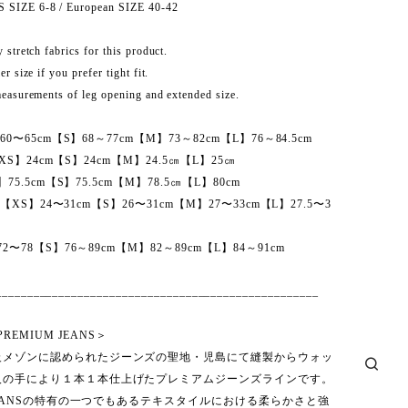
IZE 6-8 / European SIZE 40-42
stretch fabrics for this product.
r size if you prefer tight fit.
easurements of leg opening and extended size.
】60〜65cm【S】68～77cm【M】73～82cm【L】76～84.5cm
ze【XS】24cm【S】24cm【M】24.5㎝【L】25㎝
S】75.5cm【S】75.5cm【M】78.5㎝【L】80cm
em 【XS】24〜31cm【S】26〜31cm【M】27〜33cm【L】27.5〜3
72〜78【S】76～89cm【M】82～89cm【L】84～91cm
___________________________________________________
 PREMIUM JEANS＞
級メゾンに認められたジーンズの聖地・児島にて縫製からウォッ
人の手により１本１本仕上げたプレミアムジーンズラインです。
A JEANSの特有の一つでもあるテキスタイルにおける柔らかさと強