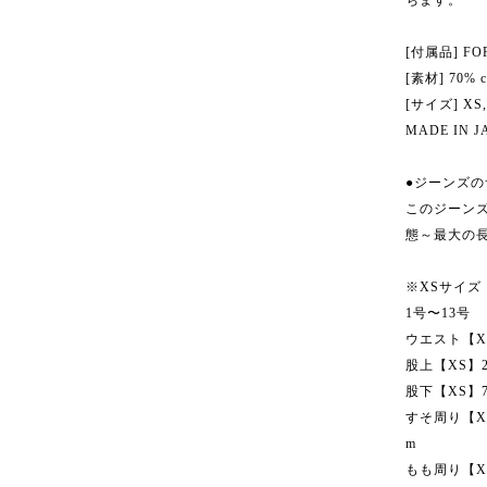
ちます。
[付属品] 
[素材] 70% c
[サイズ] XS, 
MADE IN J
●ジーンズの
このジーン
態～最大の
※XSサイズ
1号〜13号
ウエスト【XS】
股上【XS】2
股下【XS】75
すそ周り【XS】
m
もも周り【XS