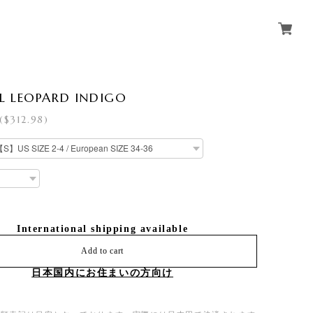
L LEOPARD INDIGO
($312.98)
International shipping available
Add to cart
日本国内にお住まいの方向け