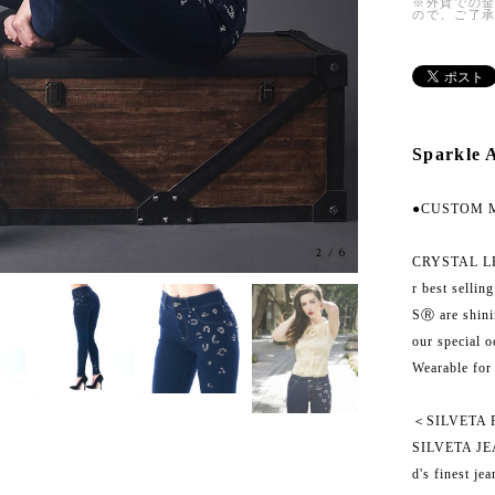
※外貨での
ので、ご了
Sparkle A
●CUSTOM MAD
2
/
6
CRYSTAL LE
r best selli
SⓇ are shini
our special o
Wearable for 
＜SILVETA
SILVETA JEA
d's finest je