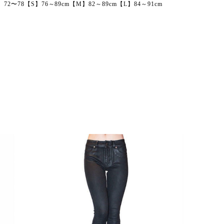
72〜78【S】76～89cm【M】82～89cm【L】84～91cm