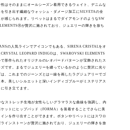
チ性はそのままにオールシーズン着用できるウェイト、デニムな
を引き出す繊細なウォッシュ・ダメージ加工にSILVETAの全
りが感じられます。リベットはまるでダイアモンドのようなSW
I ELEMENTSⓇが贅沢に施されており、ジュエリーの輝きを放ち
 JEANSの人気ラインでアイコンでもある、SIRENA CRISTALをオ
YSTAL LEOPARD INDIGOは、SWAROVSKI ELEMENTS
ルで形作られたオリジナルのレオパードパターンが宝飾されたス
ンズです。まるでジュエリーを纏っているかのように贅沢に光り
ズは、これまでのジーンズとは一線を画したラグジュアリーでゴ
１本。美しいシルエットと深いインディゴブルーがミステリアス
らに引き立てます。
らかなストレッチ生地が女性らしいグラマラスな曲線を強調し、内
ポケットにヒップパッド（FORMA）を装着することでさらに美
ラインを作り出すことができます。ボタンやリベットにはスワロ
製ラインストーンが贅沢に施されており、ジュエリーの輝きを放