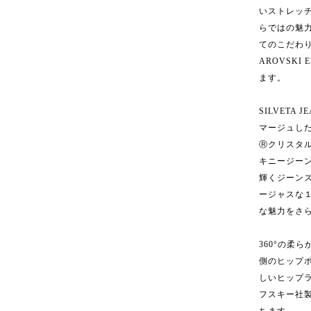
いストレッ
らではの魅力
てのこだわ
AROVSK
ます。
SILVETA
マージュしたCR
Ⓡクリスタ
キニージー
輝くジーン
ージャスな
な魅力をさ
360°の柔
側のヒップ
しいヒップ
フスキー社