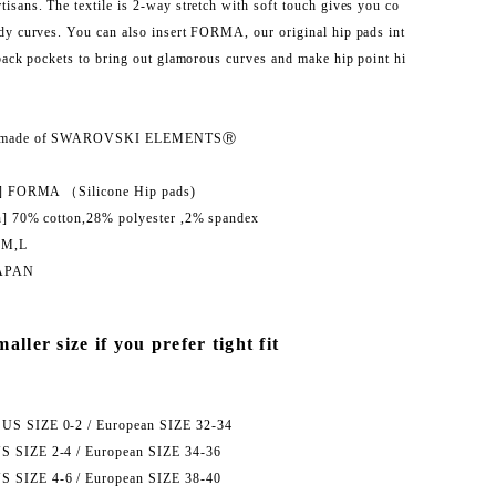
sans. The textile is 2-way stretch with soft touch gives you co
dy curves. You can also insert FORMA, our original hip pads int
back pockets to bring out glamorous curves and make hip point hi
e made of SWAROVSKI ELEMENTSⓇ
s] FORMA （Silicone Hip pads)
n] 70% cotton,28% polyester ,2% spandex
 M,L
APAN
aller size if you prefer tight fit
 SIZE 0-2 / European SIZE 32-34
SIZE 2-4 / European SIZE 34-36
SIZE 4-6 / European SIZE 38-40