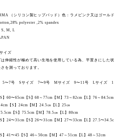
FORMA （シリコン製ヒップパッド）色：ラメピンク又はゴールド
otton,28% polyester ,2% spandex
S, M, L
APAN
サイズ
ズは伸縮性が極めて高い生地を使用している為、平置きにした状
長さを測っております。
 5〜7号 Sサイズ 7〜9号 Mサイズ 9〜11号 Lサイズ 1
60〜65cm【S】68～77cm【M】73～82cm【L】76～84.5cm
4cm【S】24cm【M】24.5㎝【L】25㎝
.5cm【S】75.5cm【M】78.5㎝【L】80cm
24〜31cm【S】26〜31cm【M】27〜33cm【L】27.5〜34.5c
】41〜45【S】46～50cm【M】47～51cm【L】48～52cm