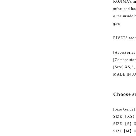
KOJIMA's arti
mfort and bo
o the inside 
gher.
RIVETS ar
[Accessorie
[Compositio
[Size] XS,S,
MADE IN J
Choose sm
[Size Guide]
SIZE 【XS】US
SIZE 【S】US 
SIZE【M】US 