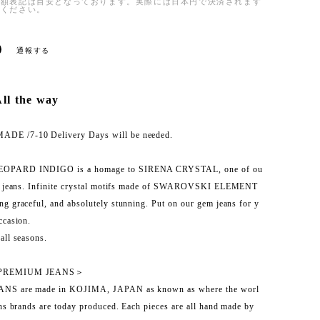
金額表記は目安となっております。実際には日本円で決済されます
承ください。
通報する
ll the way
E /7-10 Delivery Days will be needed.
OPARD INDIGO is a homage to SIRENA CRYSTAL, one of ou
ng jeans. Infinite crystal motifs made of SWAROVSKI ELEMENT
ng graceful, and absolutely stunning. Put on our gem jeans for y
ccasion.
all seasons.
 PREMIUM JEANS＞
NS are made in KOJIMA, JAPAN as known as where the worl
ans brands are today produced. Each pieces are all hand made by