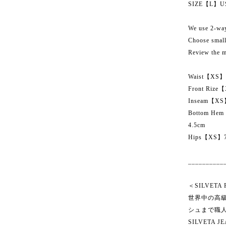
SIZE【L】US S
We use 2-way 
Choose smalle
Review the m
Waist【XS
Front Ri
Inseam【X
Bottom H
4.5cm
Hips【XS】
__________
＜SILVETA
世界中の高
シュまで職
SILVET