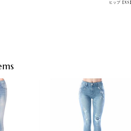
ヒップ【XS】
ems